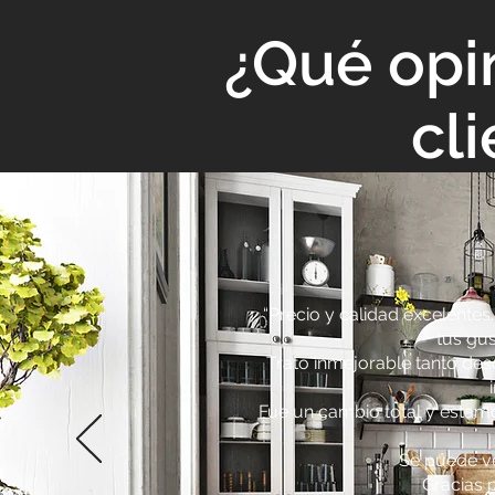
¿Qué opi
cl
“Precio y calidad excelente
tus gus
Trato inmejorable tanto des
Fue un cambio total y estamo
Se puede ve
Gracias p